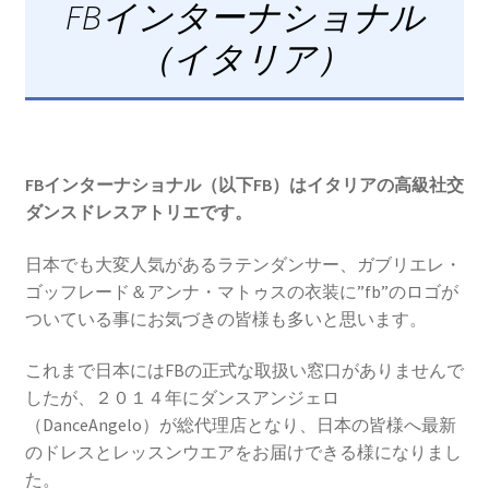
FBインターナショナル
開
を
ブログ
展
（イタリア）
BLOG
開
お問い合わせ
CONTACT
FBインターナショナル
（以下
FB
）はイタリアの高級社交
ダンスドレスアトリエです。
日本でも大変人気があるラテンダンサー、ガブリエレ・
ゴッフレード＆アンナ・マトゥスの衣装に
”fb”のロゴが
ついている事にお気づきの皆様も多いと思います。
これまで日本にはFBの正式な取扱い窓口がありませんで
したが、２０１４年にダンスアンジェロ
（DanceAngelo）
が総代理店となり、日本の皆様へ最新
のドレスとレッスンウエアをお届けできる様になりまし
た。