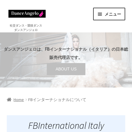
ナ
コ
メニュー
ビ
ン
ゲ
テ
ホーム
社交ダンス・競技ダンス
ダンスアンジェロ
HOME
ー
ン
シ
ツ
ショップ
サ
ョ
へ
SHOP
ダンスアンジェロは、FBインターナショナル（イタリア）の日本総
ブ
ン
ス
メ
販売代理店です。
セール
へ
キ
SALE
ニ
ABOUT US
ス
ッ
ュ
ご利用案内
サ
キ
プ
ー
GUIDE
ブ
ッ
を
メ
プ
店舗案内
サ
展
ABOUT US
ニ
ブ
Home
FBインターナショナルについて
開
ュ
メ
DanceAngeloについて
ー
ニ
FBインターナショナルについて
を
ュ
FBInternational Italy
展
ー
Irina Kozlova イリーナ・コズロヴァについて