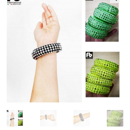
開
を
展
開