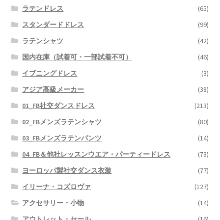
ラテンドレス
(65)
スタンダードドレス
(99)
ラテンシャツ
(42)
国内在庫（試着可・一部試着不可）
(46)
イブニングドレス
(3)
アジア高級メーカー
(38)
01_FB社交ダンスドレス
(213)
02_FBメンズラテンシャツ
(80)
03_FBメンズラテンパンツ
(14)
04_FB＆他社レッスンウエア・パーティードレス
(73)
ヨーロッパ製社交ダンス衣装
(77)
イリーナ・コズロヴァ
(127)
アクセサリー・小物
(14)
アウトレット・セール
(16)