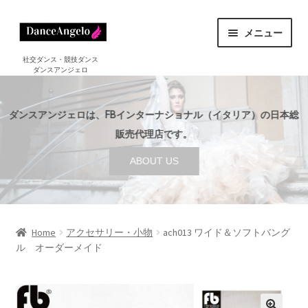
ナ
コ
メニュー
ビ
ン
ゲ
テ
ホーム
社交ダンス・競技ダンス
ダンスアンジェロ
HOME
ー
ン
シ
ツ
ショップ
サ
ョ
へ
SHOP
ダンスアンジェロは、FBインターナショナル（イタリア）の日本総
ブ
ン
ス
メ
販売代理店です。
セール
へ
キ
SALE
ニ
ABOUT US
ス
ッ
ュ
ご利用案内
サ
キ
プ
ー
GUIDE
ブ
ッ
を
メ
プ
店舗案内
サ
展
ABOUT US
ニ
ブ
Home
アクセサリー・小物
ach013 ワイド＆ソフトバング
開
ュ
ル オーダーメイド
メ
ブログ
ー
BLOG
ニ
を
ュ
お問い合わせ
展
ー
CONTACT