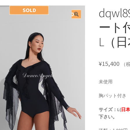
dqwl
ート
L（日
¥
15,400
（
未使用
胸パット付き
サイズ：L(
日本
下さい。