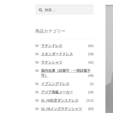
検
索:
商品カテゴリー
ラテンドレス
(65)
スタンダードドレス
(99)
ラテンシャツ
(42)
国内在庫（試着可・一部試着不
可）
(46)
イブニングドレス
(3)
アジア高級メーカー
(38)
01_FB社交ダンスドレス
(213)
02_FBメンズラテンシャツ
(80)