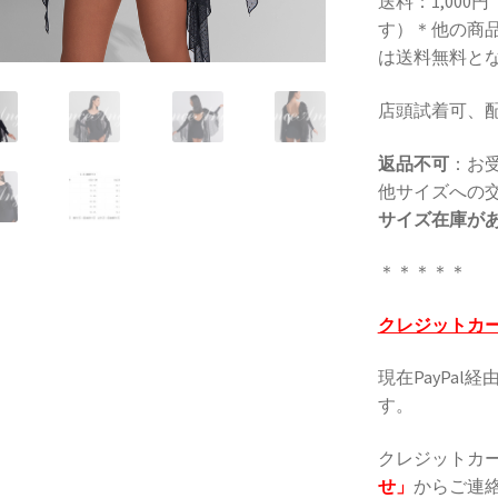
送料：1,000
す）＊他の商品
は送料無料と
店頭試着可、
返品不可
：お
他サイズへの
サイズ在庫が
＊＊＊＊＊
クレジットカ
現在PayPa
す。
クレジットカ
せ」
からご連