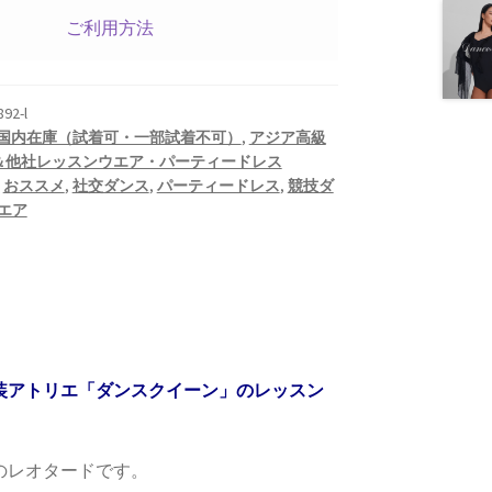
ご利用方法
92-l
国内在庫（試着可・一部試着不可）
,
アジア高級
FB＆他社レッスンウエア・パーティードレス
,
おススメ
,
社交ダンス
,
パーティードレス
,
競技ダ
エア
装アトリエ「ダンスクイーン」のレッスン
のレオタードです。