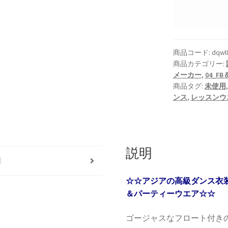
商品コード:
dqwl8
商品カテゴリー:
メーカー
,
04_
商品タグ:
未使用
ンス
,
レッスンウ
説明
明
☆☆アジアの高級ダンス衣
＆パーティーウエア☆☆
ゴージャスなフロート付き