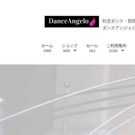
ナ
コ
社交ダンス・競
ビ
ン
ダンスアンジェ
ゲ
テ
ー
ン
ホーム
ショップ
セール
ご利用案内
シ
ツ
HOME
SHOP
SALE
GUIDE
ョ
へ
ン
ス
へ
キ
ス
ッ
キ
プ
ッ
プ