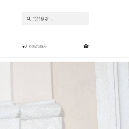
検
検
索
索
結
果:
¥
0
0個の商品