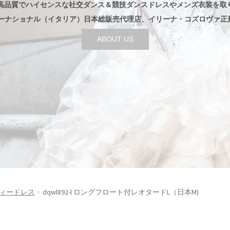
高品質でハイセンスな社交ダンス＆競技ダンスドレスやメンズ衣装を取
ターナショナル（イタリア）日本総販売代理店、イリーナ・コズロヴァ正
ABOUT US
ティードレス
dqwl892-l ロングフロート付レオタードL（日本M)