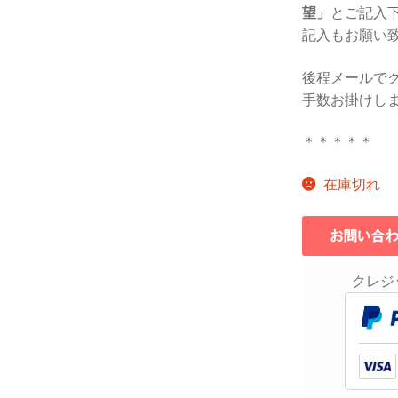
望」
とご記入
記入もお願い
後程メールで
手数お掛けし
＊＊＊＊＊
在庫切れ
クレジ