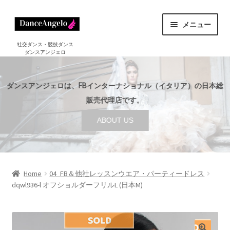
ナ
コ
メニュー
ビ
ン
ゲ
テ
ホーム
社交ダンス・競技ダンス
ダンスアンジェロ
HOME
ー
ン
シ
ツ
ショップ
サ
ョ
へ
SHOP
ダンスアンジェロは、FBインターナショナル（イタリア）の日本総
ブ
ン
ス
メ
販売代理店です。
セール
へ
キ
SALE
ニ
ABOUT US
ス
ッ
ュ
ご利用案内
サ
キ
プ
ー
GUIDE
ブ
ッ
を
メ
プ
店舗案内
サ
展
ABOUT US
ニ
ブ
Home
04_FB＆他社レッスンウエア・パーティードレス
開
ュ
dqwl936-l オフショルダーフリルL (日本M)
メ
ブログ
ー
BLOG
ニ
を
ュ
お問い合わせ
展
ー
CONTACT