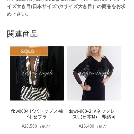
イズ大き目(日本サイズで2サイズ大き目）の商品をお求
め下さい。
関連商品
fbw0004 ビバトップス袖
dqwl-900-2l Vネックレー
付 ゼブラ
スL (日本M) 即納可
¥
28,500
¥
15,400
（税込）
（税込）