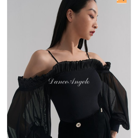
開
を
展
開