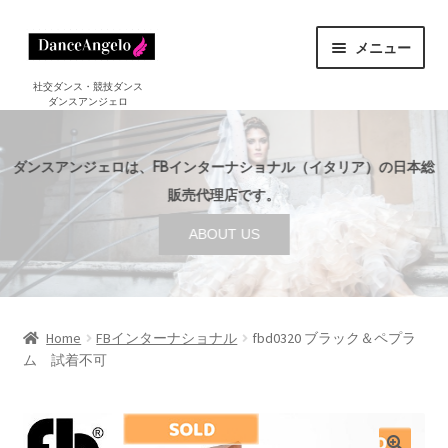
ナ
コ
メニュー
ビ
ン
ゲ
テ
ホーム
社交ダンス・競技ダンス
ダンスアンジェロ
HOME
ー
ン
シ
ツ
ショップ
サ
ョ
へ
SHOP
ダンスアンジェロは、FBインターナショナル（イタリア）の日本総
ブ
ン
ス
メ
販売代理店です。
セール
へ
キ
SALE
ニ
ABOUT US
ス
ッ
ュ
ご利用案内
サ
キ
プ
ー
GUIDE
ブ
ッ
を
メ
プ
店舗案内
サ
展
ABOUT US
ニ
ブ
Home
FBインターナショナル
fbd0320 ブラック＆ペプラ
開
ュ
ム 試着不可
メ
ブログ
ー
BLOG
ニ
を
ュ
お問い合わせ
展
ー
CONTACT