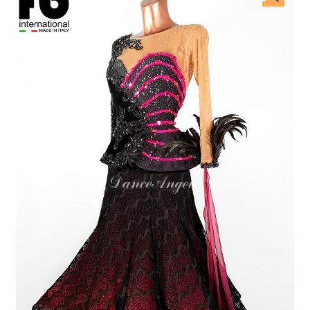
開
を
展
開