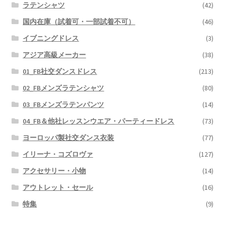
ラテンシャツ
(42)
国内在庫（試着可・一部試着不可）
(46)
イブニングドレス
(3)
アジア高級メーカー
(38)
01_FB社交ダンスドレス
(213)
02_FBメンズラテンシャツ
(80)
03_FBメンズラテンパンツ
(14)
04_FB＆他社レッスンウエア・パーティードレス
(73)
ヨーロッパ製社交ダンス衣装
(77)
イリーナ・コズロヴァ
(127)
アクセサリー・小物
(14)
アウトレット・セール
(16)
特集
(9)