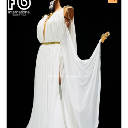
開
を
展
開