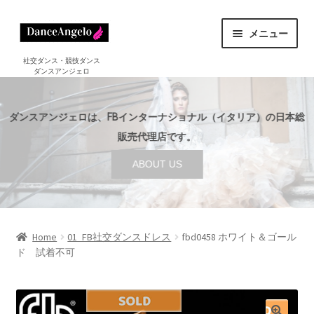
ナ
コ
メニュー
ビ
ン
ゲ
テ
ホーム
社交ダンス・競技ダンス
ダンスアンジェロ
HOME
ー
ン
シ
ツ
ショップ
サ
ョ
へ
SHOP
ダンスアンジェロは、FBインターナショナル（イタリア）の日本総
ブ
ン
ス
メ
販売代理店です。
セール
へ
キ
SALE
ニ
ABOUT US
ス
ッ
ュ
ご利用案内
サ
キ
プ
ー
GUIDE
ブ
ッ
を
メ
プ
店舗案内
サ
展
ABOUT US
ニ
ブ
Home
01_FB社交ダンスドレス
fbd0458 ホワイト＆ゴール
開
ュ
ド 試着不可
メ
ブログ
ー
BLOG
ニ
を
ュ
お問い合わせ
展
ー
CONTACT