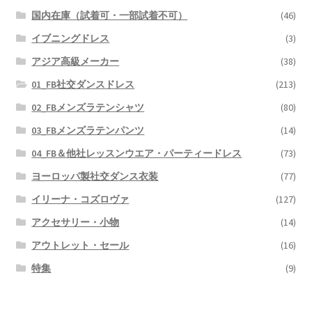
国内在庫（試着可・一部試着不可）
(46)
イブニングドレス
(3)
アジア高級メーカー
(38)
01_FB社交ダンスドレス
(213)
02_FBメンズラテンシャツ
(80)
03_FBメンズラテンパンツ
(14)
04_FB＆他社レッスンウエア・パーティードレス
(73)
ヨーロッパ製社交ダンス衣装
(77)
イリーナ・コズロヴァ
(127)
アクセサリー・小物
(14)
アウトレット・セール
(16)
特集
(9)