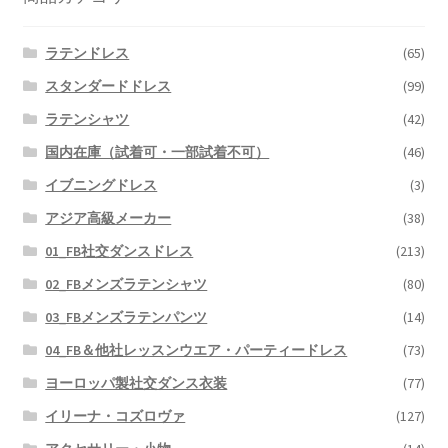
ラテンドレス
(65)
スタンダードドレス
(99)
ラテンシャツ
(42)
国内在庫（試着可・一部試着不可）
(46)
イブニングドレス
(3)
アジア高級メーカー
(38)
01_FB社交ダンスドレス
(213)
02_FBメンズラテンシャツ
(80)
03_FBメンズラテンパンツ
(14)
04_FB＆他社レッスンウエア・パーティードレス
(73)
ヨーロッパ製社交ダンス衣装
(77)
イリーナ・コズロヴァ
(127)