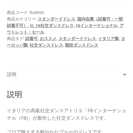
商品コード:
fbd0503
商品カテゴリー:
スタンダードドレス
,
国内在庫（試着可・一部
試着不可）
,
01_FB社交ダンスドレス
,
FBインターナショナル
,
ア
ウトレット・セール
商品タグ:
試着可
,
おススメ
,
スタンダードドレス
,
イタリア製
,
ヨ
ーロッパ製
,
社交ダンスドレス
,
競技ダンスドレス
説明
説明
イタリアの高級社交ダンスアトリエ「FBインターナショ
ナル（FB)」が製作した社交ダンスドレスです。
フロア映えする鮮やかなブルーのドレスです。