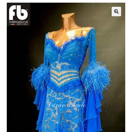
開
を
展
開