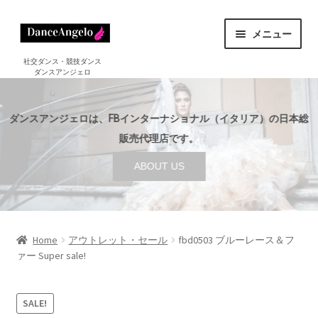
ナ
コ
メニュー
ビ
ン
ゲ
テ
ホーム
社交ダンス・競技ダンス
ダンスアンジェロ
HOME
ー
ン
シ
ツ
ショップ
サ
ョ
へ
SHOP
ダンスアンジェロは、FBインターナショナル（イタリア）の日本総
ブ
ン
ス
メ
販売代理店です。
セール
へ
キ
SALE
ニ
ABOUT US
ス
ッ
ュ
ご利用案内
サ
キ
プ
ー
GUIDE
ブ
ッ
を
メ
プ
店舗案内
サ
展
ABOUT US
ニ
ブ
Home
アウトレット・セール
fbd0503 ブルーレース＆フ
開
ュ
ァー Super sale!
メ
ブログ
ー
BLOG
ニ
を
ュ
お問い合わせ
SALE!
展
ー
CONTACT