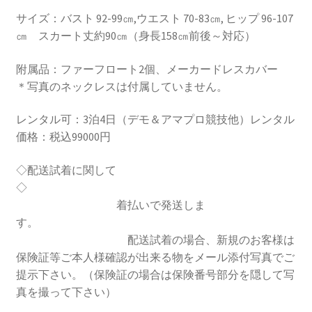
サイズ：バスト 92-99㎝,ウエスト 70-83㎝, ヒップ 96-107
㎝ スカート丈約90㎝（身長158㎝前後～対応）
附属品：ファーフロート2個、メーカードレスカバー
＊写真のネックレスは付属していません。
レンタル可：3泊4日（デモ＆アマプロ競技他）レンタル
価格：税込99000円
◇配送試着に関して
◇
着払いで発送しま
す。
配送試着の場合、新規のお客様は
保険証等ご本人様確認が出来る物をメール添付写真でご
提示下さい。（保険証の場合は保険番号部分を隠して写
真を撮って下さい）