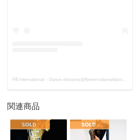
FB International – Dance dresses(@fbinternationaldancewear)がシェアした投稿
関連商品