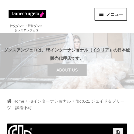
ナ
コ
メニュー
ビ
ン
ゲ
テ
ホーム
社交ダンス・競技ダンス
ダンスアンジェロ
HOME
ー
ン
シ
ツ
ショップ
サ
ョ
へ
SHOP
ダンスアンジェロは、FBインターナショナル（イタリア）の日本総
ブ
ン
ス
メ
販売代理店です。
セール
へ
キ
SALE
ニ
ABOUT US
ス
ッ
ュ
ご利用案内
サ
キ
プ
ー
GUIDE
ブ
ッ
を
メ
プ
店舗案内
サ
展
ABOUT US
ニ
ブ
Home
FBインターナショナル
fbd0521 ジェイド＆プリー
開
ュ
ツ 試着不可
メ
ブログ
ー
BLOG
ニ
を
ュ
お問い合わせ
展
ー
CONTACT