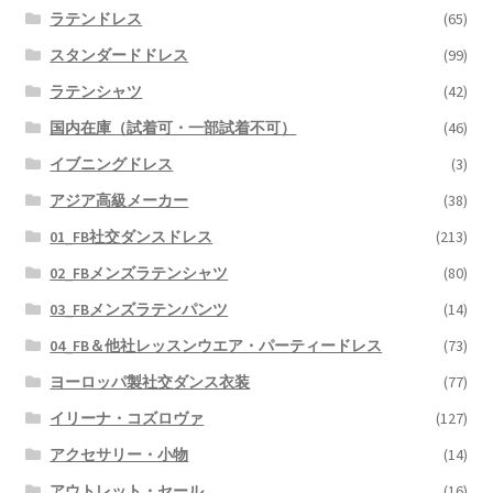
ラテンドレス
(65)
スタンダードドレス
(99)
ラテンシャツ
(42)
国内在庫（試着可・一部試着不可）
(46)
イブニングドレス
(3)
アジア高級メーカー
(38)
01_FB社交ダンスドレス
(213)
02_FBメンズラテンシャツ
(80)
03_FBメンズラテンパンツ
(14)
04_FB＆他社レッスンウエア・パーティードレス
(73)
ヨーロッパ製社交ダンス衣装
(77)
イリーナ・コズロヴァ
(127)
アクセサリー・小物
(14)
アウトレット・セール
(16)