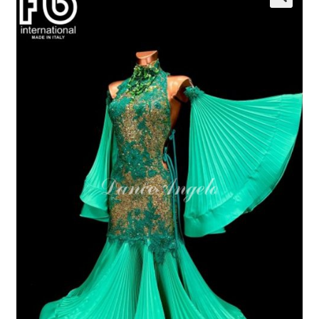
開
を
展
開