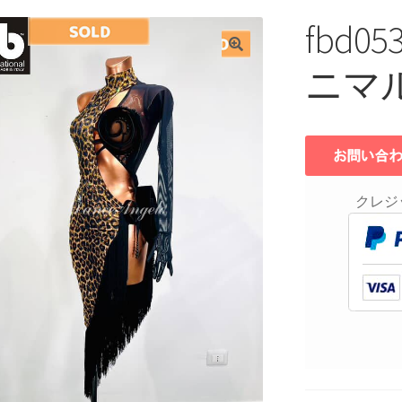
fbd
ニマ
クレジ