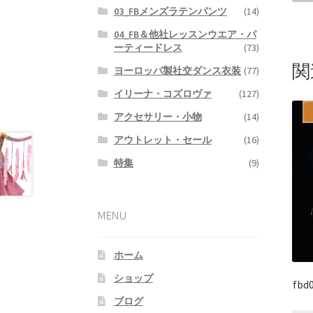
03_FBメンズラテンパンツ
(14)
04_FB＆他社レッスンウエア・パ
ーティードレス
(73)
関
ヨーロッパ製社交ダンス衣装
(77)
イリーナ・コズロヴァ
(127)
アクセサリー・小物
(14)
アウトレット・セール
(16)
特集
(9)
MENU
ホーム
ショップ
fb
ブログ