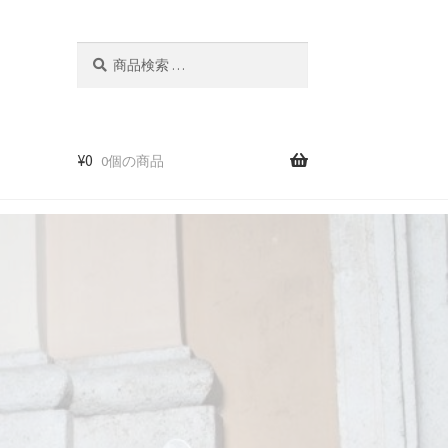
検
検
索
索
結
果:
¥
0
0個の商品