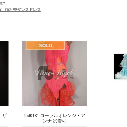
537
01_FB社交ダンスドレス
ェザ
fbd0181 コーラルオレンジ・ア
ンナ 試着可