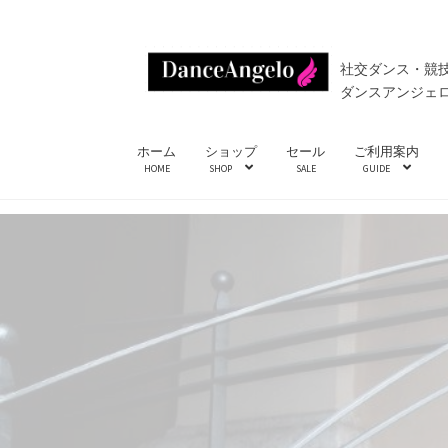
ナ
コ
社交ダンス・競
ビ
ン
ダンスアンジェ
ゲ
テ
ー
ン
ホーム
ショップ
セール
ご利用案内
シ
ツ
HOME
SHOP
SALE
GUIDE
ョ
へ
ン
ス
へ
キ
ス
ッ
キ
プ
ッ
プ