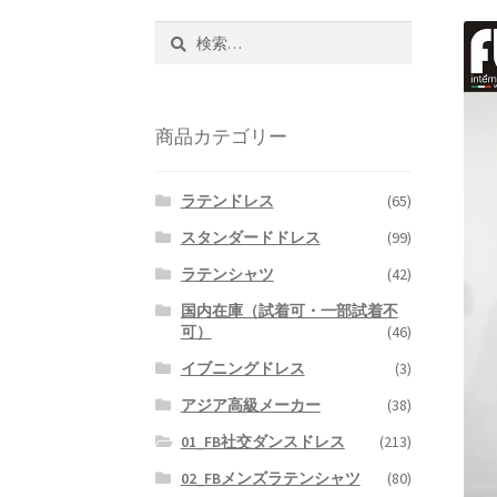
検
索:
商品カテゴリー
ラテンドレス
(65)
スタンダードドレス
(99)
ラテンシャツ
(42)
国内在庫（試着可・一部試着不
可）
(46)
イブニングドレス
(3)
アジア高級メーカー
(38)
01_FB社交ダンスドレス
(213)
02_FBメンズラテンシャツ
(80)