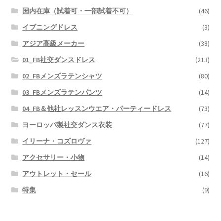
国内在庫（試着可・一部試着不可）
(46)
イブニングドレス
(3)
アジア高級メーカー
(38)
01_FB社交ダンスドレス
(213)
02_FBメンズラテンシャツ
(80)
03_FBメンズラテンパンツ
(14)
04_FB＆他社レッスンウエア・パーティードレス
(73)
ヨーロッパ製社交ダンス衣装
(77)
イリーナ・コズロヴァ
(127)
アクセサリー・小物
(14)
アウトレット・セール
(16)
特集
(9)