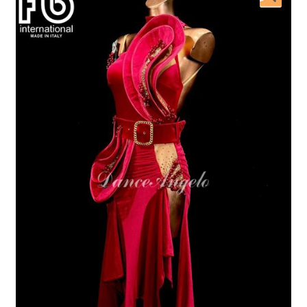
開
を
展
開