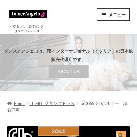
ナ
コ
メニュー
ビ
ン
ゲ
テ
ホーム
社交ダンス・競技ダンス
ダンスアンジェロ
HOME
ー
ン
シ
ツ
ショップ
サ
ョ
へ
SHOP
ダンスアンジェロは、FBインターナショナル（イタリア）の日本総
ブ
ン
ス
メ
販売代理店です。
セール
へ
キ
SALE
ニ
ABOUT US
ス
ッ
ュ
ご利用案内
サ
キ
プ
ー
GUIDE
ブ
ッ
を
メ
プ
店舗案内
サ
展
ABOUT US
ニ
ブ
Home
01_FB社交ダンスドレス
fbd0555 ３Dボルドー 試
開
ュ
着不可
メ
ブログ
ー
BLOG
ニ
を
ュ
お問い合わせ
展
ー
CONTACT