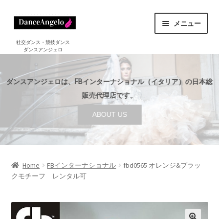
ナ
コ
メニュー
ビ
ン
ゲ
テ
ホーム
社交ダンス・競技ダンス
ダンスアンジェロ
HOME
ー
ン
シ
ツ
ショップ
サ
ョ
へ
SHOP
ダンスアンジェロは、FBインターナショナル（イタリア）の日本総
ブ
ン
ス
メ
販売代理店です。
セール
へ
キ
SALE
ニ
ABOUT US
ス
ッ
ュ
ご利用案内
サ
キ
プ
ー
GUIDE
ブ
ッ
を
メ
プ
店舗案内
サ
展
ABOUT US
ニ
ブ
Home
FBインターナショナル
fbd0565 オレンジ&ブラッ
開
ュ
クモチーフ レンタル可
メ
ブログ
ー
BLOG
ニ
を
ュ
お問い合わせ
展
ー
CONTACT