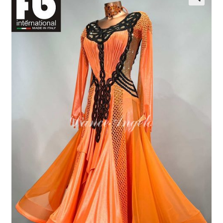
開
を
展
開