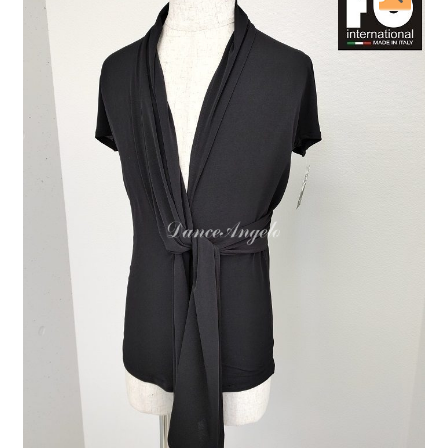
開
を
展
開