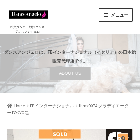
ナ
コ
メニュー
ビ
ン
ゲ
テ
ホーム
社交ダンス・競技ダンス
ダンスアンジェロ
HOME
ー
ン
シ
ツ
ショップ
サ
ョ
へ
SHOP
ダンスアンジェロは、FBインターナショナル（イタリア）の日本総
ブ
ン
ス
メ
販売代理店です。
セール
へ
キ
SALE
ニ
ABOUT US
ス
ッ
ュ
ご利用案内
サ
キ
プ
ー
GUIDE
ブ
ッ
を
メ
プ
店舗案内
サ
展
ABOUT US
ニ
ブ
Home
FBインターナショナル
fbms0074 グラディエータ
開
ュ
ーTOKYO黒
メ
ブログ
ー
BLOG
ニ
を
ュ
お問い合わせ
展
ー
CONTACT