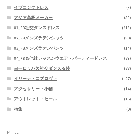
イブニングドレス
(3)
アジア高級メーカー
(38)
01_FB社交ダンスドレス
(213)
02_FBメンズラテンシャツ
(80)
03_FBメンズラテンパンツ
(14)
04_FB＆他社レッスンウエア・パーティードレス
(73)
ヨーロッパ製社交ダンス衣装
(77)
イリーナ・コズロヴァ
(127)
アクセサリー・小物
(14)
アウトレット・セール
(16)
特集
(9)
MENU