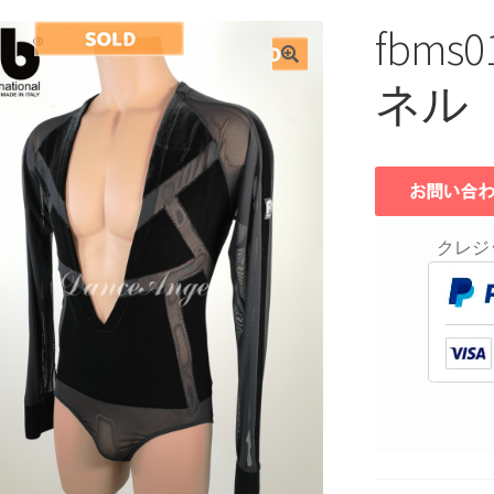
fbm
ネル
クレジ