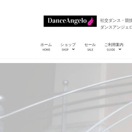
ナ
コ
社交ダンス・競
ビ
ン
ダンスアンジェ
ゲ
テ
ー
ン
ホーム
ショップ
セール
ご利用案内
シ
ツ
HOME
SHOP
SALE
GUIDE
ョ
へ
ン
ス
へ
キ
ス
ッ
キ
プ
ッ
プ