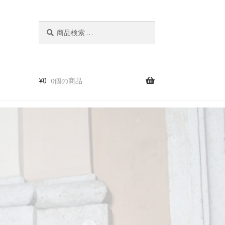
検
検
索
索
結
果:
¥
0
0個の商品