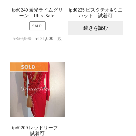
ipd0249 蛍光ライムグリ
ipd0225 ピスタチオ&ミニ
ーン Ultra Sale!
ハット 試着可
SALE!
続きを読む
¥
330,000
¥
121,000
（税
込）
カートに入れる
ipd0209 レッドリーフ
試着可