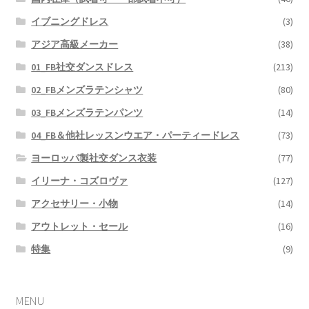
イブニングドレス
(3)
アジア高級メーカー
(38)
01_FB社交ダンスドレス
(213)
02_FBメンズラテンシャツ
(80)
03_FBメンズラテンパンツ
(14)
04_FB＆他社レッスンウエア・パーティードレス
(73)
ヨーロッパ製社交ダンス衣装
(77)
イリーナ・コズロヴァ
(127)
アクセサリー・小物
(14)
アウトレット・セール
(16)
特集
(9)
MENU