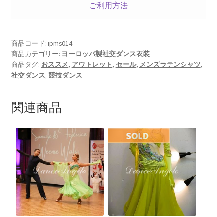
ご利用方法
商品コード:
ipms014
商品カテゴリー:
ヨーロッパ製社交ダンス衣装
商品タグ:
おススメ
,
アウトレット
,
セール
,
メンズラテンシャツ
,
社交ダンス
,
競技ダンス
関連商品