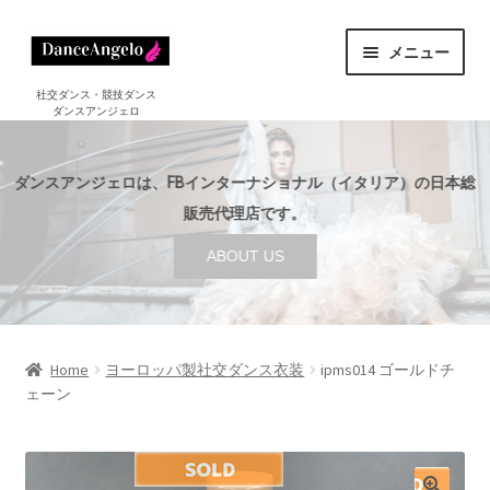
ナ
コ
メニュー
ビ
ン
ゲ
テ
ホーム
社交ダンス・競技ダンス
ダンスアンジェロ
HOME
ー
ン
シ
ツ
ショップ
サ
ョ
へ
SHOP
ダンスアンジェロは、FBインターナショナル（イタリア）の日本総
ブ
ン
ス
メ
販売代理店です。
セール
へ
キ
SALE
ニ
ABOUT US
ス
ッ
ュ
ご利用案内
サ
キ
プ
ー
GUIDE
ブ
ッ
を
メ
プ
店舗案内
サ
展
ABOUT US
ニ
ブ
Home
ヨーロッパ製社交ダンス衣装
ipms014 ゴールドチ
開
ュ
ェーン
メ
ブログ
ー
BLOG
ニ
を
ュ
お問い合わせ
展
ー
CONTACT