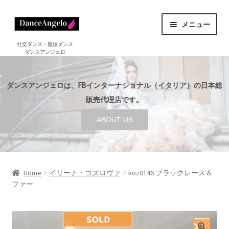
ナ
コ
メニュー
ビ
ン
ゲ
テ
ホーム
社交ダンス・競技ダンス
ダンスアンジェロ
HOME
ー
ン
シ
ツ
ショップ
サ
ョ
へ
SHOP
ダンスアンジェロは、FBインターナショナル（イタリア）の日本総
ブ
ン
ス
メ
販売代理店です。
セール
へ
キ
SALE
ニ
ABOUT US
ス
ッ
ュ
ご利用案内
サ
キ
プ
ー
GUIDE
ブ
ッ
を
メ
プ
店舗案内
サ
展
ABOUT US
ニ
ブ
Home
イリーナ・コズロヴァ
koz0146 ブラックレース＆
開
ュ
ファー
メ
ブログ
ー
BLOG
ニ
を
ュ
お問い合わせ
展
ー
CONTACT