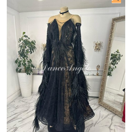
開
を
展
開