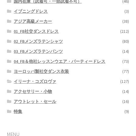
国内在庫（試着可・一部試着不可）
(46)
イブニングドレス
(3)
アジア高級メーカー
(38)
01_FB社交ダンスドレス
(212)
02_FBメンズラテンシャツ
(80)
03_FBメンズラテンパンツ
(14)
04_FB＆他社レッスンウエア・パーティードレス
(73)
ヨーロッパ製社交ダンス衣装
(77)
イリーナ・コズロヴァ
(127)
アクセサリー・小物
(14)
アウトレット・セール
(16)
特集
(9)
MENU