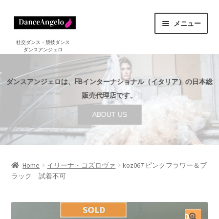
ナ
コ
メニュー
ビ
ン
ゲ
テ
ホーム
社交ダンス・競技ダンス
ダンスアンジェロ
HOME
ー
ン
シ
ツ
ショップ
サ
ョ
へ
SHOP
ダンスアンジェロは、FBインターナショナル（イタリア）の日本総
ブ
ン
ス
メ
販売代理店です。
セール
へ
キ
SALE
ニ
ABOUT US
ス
ッ
ュ
ご利用案内
サ
キ
プ
ー
GUIDE
ブ
ッ
を
メ
プ
店舗案内
サ
展
ABOUT US
ニ
ブ
Home
イリーナ・コズロヴァ
koz067 ピンクフラワー＆ブ
開
ュ
ラック 試着不可
メ
ブログ
ー
BLOG
ニ
を
ュ
お問い合わせ
展
ー
CONTACT