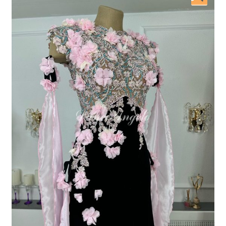
開
を
展
開