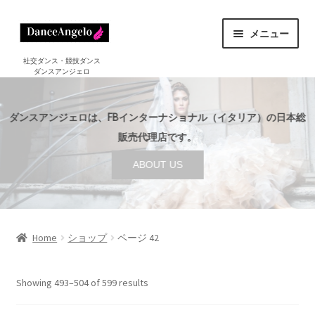
ナ
コ
メニュー
ビ
ン
ゲ
テ
ホーム
社交ダンス・競技ダンス
ダンスアンジェロ
HOME
ー
ン
シ
ツ
ショップ
サ
ョ
へ
SHOP
ダンスアンジェロは、FBインターナショナル（イタリア）の日本総
ブ
ン
ス
メ
販売代理店です。
セール
へ
キ
SALE
ニ
ABOUT US
ス
ッ
ュ
ご利用案内
サ
キ
プ
ー
GUIDE
ブ
ッ
を
メ
プ
店舗案内
サ
展
ABOUT US
ニ
ブ
Home
ショップ
ページ 42
開
ュ
メ
ブログ
ー
BLOG
ニ
Showing 493–504 of 599 results
を
ュ
お問い合わせ
展
ー
CONTACT