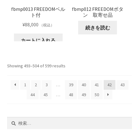
fbmp0013 FREEDOMベル
fbmp012 FREEDOMボタ
ト付
ン 取寄せ品
¥
88,000
（税込）
続きを読む
カートに入れる
Showing 493–504 of 599 results
1
2
3
…
39
40
41
42
43
44
45
…
48
49
50
検
索: