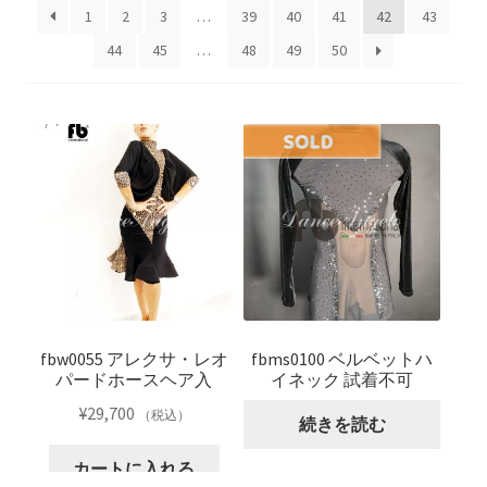
開
を
1
2
3
…
39
40
41
42
43
展
44
45
…
48
49
50
開
fbw0055 アレクサ・レオ
fbms0100 ベルベットハ
パードホースヘア入
イネック 試着不可
¥
29,700
（税込）
続きを読む
カートに入れる