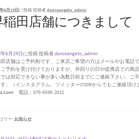
3年6月19日
に投稿
投稿者
danceangelo_admin
早稲田店舗につきまして
23年6月19日
に投稿
投稿者
danceangelo_admin
稲田店舗はご予約制です。ご来店ご希望の方はメールやお電話
もご予約を受け付けておりますが、外回りの日や提携店での商
絡では対応できない事が多い為数日前までにご連絡下さい。ご
ます。（インスタグラム、ツイッターのDMからでもご連絡頂け
ss.com
電話：070-6590-2015
ゴリー:
お知らせ
前
6月16日~28日は配送試着のみとなります