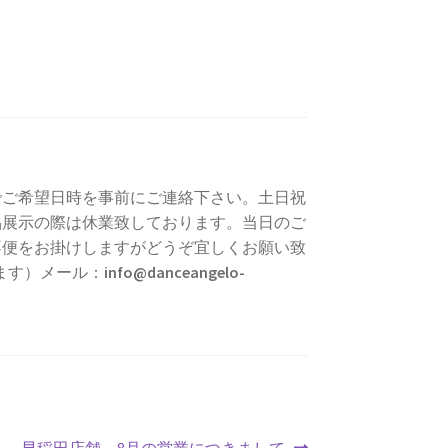
でご希望日時を事前にご連絡下さい。土日祝
品展示の際は休業致しております。当日のご
不便をお掛けしますがどうぞ宜しくお願い致
ます）メール：
info@danceangelo-
次
早稲田店舗、8月の営業につきまして