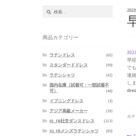
検
202
索:
商品カテゴリー
20
ラテンドレス
(65)
早
スタンダードドレス
(99)
で
連
ラテンシャツ
(42)
し
国内在庫（試着可・一部試着不
dre
可）
(46)
イブニングドレス
(3)
アジア高級メーカー
(38)
カテ
01_FB社交ダンスドレス
(213)
02_FBメンズラテンシャツ
(80)