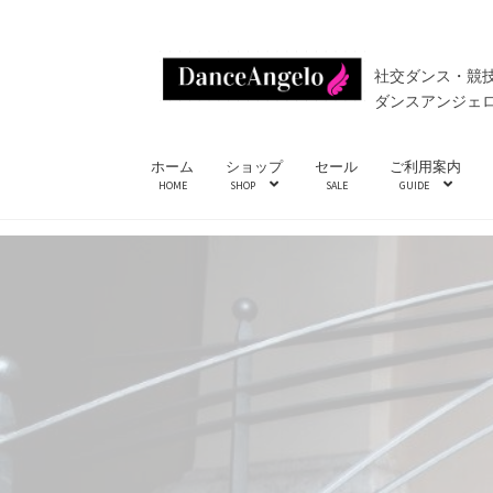
ナ
コ
社交ダンス・競
ビ
ン
ダンスアンジェ
ゲ
テ
ー
ン
ホーム
ショップ
セール
ご利用案内
シ
ツ
HOME
SHOP
SALE
GUIDE
ョ
へ
ン
ス
へ
キ
ス
ッ
キ
プ
ッ
プ