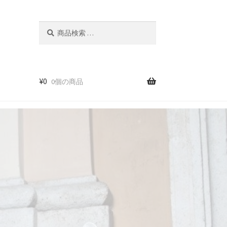
検
検
索
索
結
果:
¥
0
0個の商品