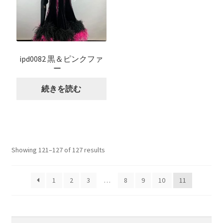
ipd0082 黒＆ピンクファ
ー
続きを読む
Showing 121–127 of 127 results
1
2
3
…
8
9
10
11
検