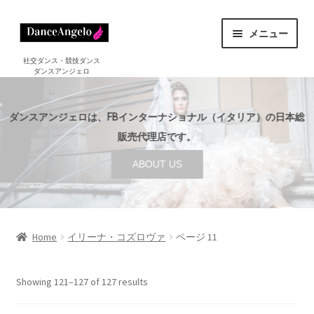
ナ
コ
メニュー
ビ
ン
ゲ
テ
ホーム
社交ダンス・競技ダンス
ダンスアンジェロ
HOME
ー
ン
シ
ツ
ショップ
サ
ョ
へ
SHOP
ダンスアンジェロは、FBインターナショナル（イタリア）の日本総
ブ
ン
ス
メ
販売代理店です。
セール
へ
キ
SALE
ニ
ABOUT US
ス
ッ
ュ
ご利用案内
サ
キ
プ
ー
GUIDE
ブ
ッ
を
メ
プ
店舗案内
サ
展
ABOUT US
ニ
ブ
Home
イリーナ・コズロヴァ
ページ 11
開
ュ
メ
ブログ
ー
BLOG
ニ
Showing 121–127 of 127 results
を
ュ
お問い合わせ
展
ー
CONTACT