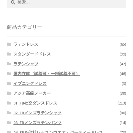
索:
商品カテゴリー
ラテンドレス
(65)
スタンダードドレス
(99)
ラテンシャツ
(42)
国内在庫（試着可・一部試着不可）
(46)
イブニングドレス
(3)
アジア高級メーカー
(38)
01_FB社交ダンスドレス
(213)
02_FBメンズラテンシャツ
(80)
03_FBメンズラテンパンツ
(14)
04_FB＆他社レッスンウエア・パーティードレス
(73)