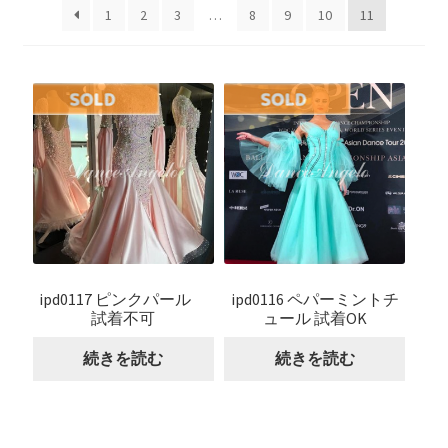
開
を
1
2
3
…
8
9
10
11
展
開
ipd0117 ピンクパール
ipd0116 ペパーミントチ
試着不可
ュール 試着OK
続きを読む
続きを読む