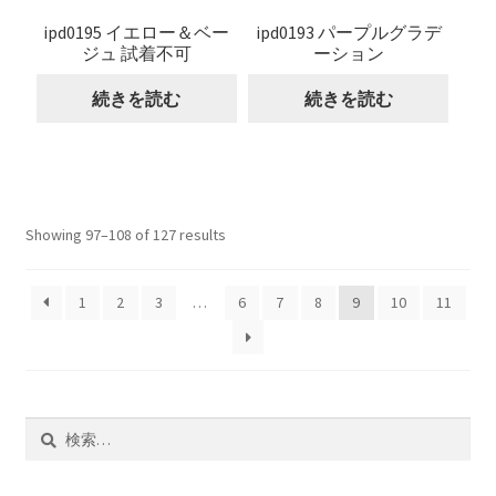
ipd0195 イエロー＆ベー
ipd0193 パープルグラデ
ジュ 試着不可
ーション
続きを読む
続きを読む
Showing 97–108 of 127 results
1
2
3
…
6
7
8
9
10
11
検
索: