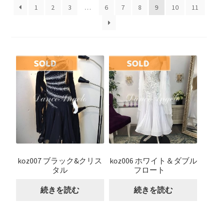
開
を
1
2
3
…
6
7
8
9
10
11
展
開
koz007 ブラック&クリス
koz006 ホワイト＆ダブル
タル
フロート
続きを読む
続きを読む