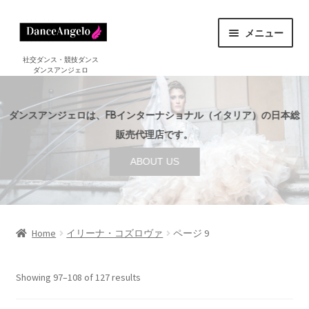
ナ
コ
メニュー
ビ
ン
ゲ
テ
ホーム
社交ダンス・競技ダンス
ダンスアンジェロ
HOME
ー
ン
シ
ツ
ショップ
サ
ョ
へ
SHOP
ダンスアンジェロは、FBインターナショナル（イタリア）の日本総
ブ
ン
ス
メ
販売代理店です。
セール
へ
キ
SALE
ニ
ABOUT US
ス
ッ
ュ
ご利用案内
サ
キ
プ
ー
GUIDE
ブ
ッ
を
メ
プ
店舗案内
サ
展
ABOUT US
ニ
ブ
Home
イリーナ・コズロヴァ
ページ 9
開
ュ
メ
ブログ
ー
BLOG
ニ
Showing 97–108 of 127 results
を
ュ
お問い合わせ
展
ー
CONTACT