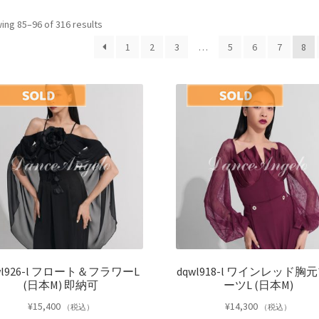
ing 85–96 of 316 results
1
2
3
…
5
6
7
8
wl926-l フロート＆フラワーL
dqwl918-l ワインレッド胸
(日本M) 即納可
ーツL (日本M)
¥
15,400
¥
14,300
（税込）
（税込）