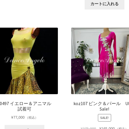
カートに入れる
bd0497 イエロー＆アニマル
koz107 ピンク＆パール Ul
試着可
Sale!
¥
77,000
SALE!
（税込）
¥
275,000
¥
165,000
（税込）