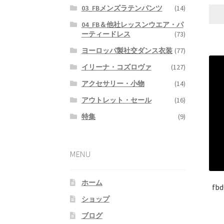
03_FBメンズラテンパンツ
(14)
04_FB＆他社レッスンウエア・パ
ーティードレス
(73)
ヨーロッパ製社交ダンス衣装
(77)
イリーナ・コズロヴァ
(127)
アクセサリー・小物
(14)
アウトレット・セール
(16)
特集
(9)
MENU
ホーム
f
ショップ
ブログ