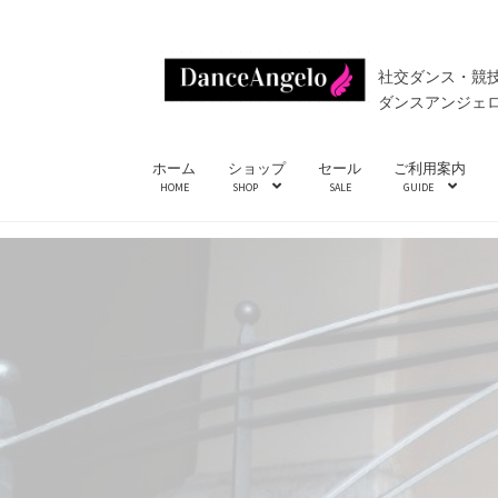
ナ
コ
社交ダンス・競
ビ
ン
ダンスアンジェ
ゲ
テ
ー
ン
ホーム
ショップ
セール
ご利用案内
シ
ツ
HOME
SHOP
SALE
GUIDE
ョ
へ
ン
ス
へ
キ
ス
ッ
キ
プ
ッ
プ