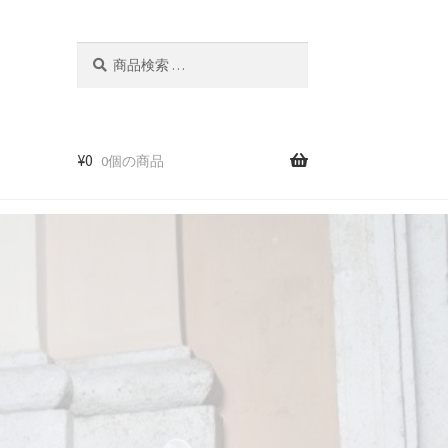
検
検
索
索
結
果:
¥
0
0個の商品