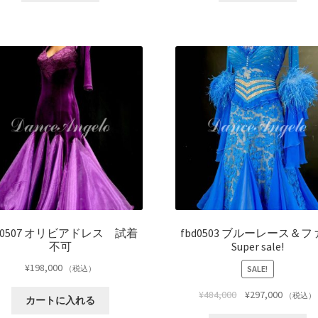
bd0507 オリビアドレス 試着
fbd0503 ブルーレース＆フ
不可
Super sale!
¥
198,000
SALE!
（税込）
¥
484,000
¥
297,000
（税込）
カートに入れる