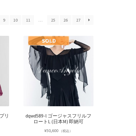
9
10
11
…
25
26
27
元プリ
dqwd589-l ゴージャスフリルフ
ロートL (日本M) 即納可
¥
50,600
（税込）