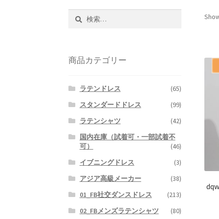
検
Show
索:
商品カテゴリー
ラテンドレス
(65)
スタンダードドレス
(99)
ラテンシャツ
(42)
国内在庫（試着可・一部試着不
可）
(46)
イブニングドレス
(3)
アジア高級メーカー
(38)
dq
01_FB社交ダンスドレス
(213)
02_FBメンズラテンシャツ
(80)