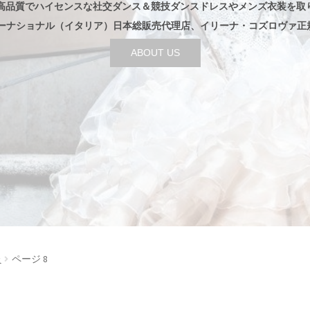
高品質でハイセンスな社交ダンス＆競技ダンスドレスやメンズ衣装を取
ターナショナル（イタリア）日本総販売代理店、イリーナ・コズロヴァ正
ABOUT US
た
ページ 8