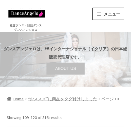
ナ
コ
メニュー
ビ
ン
ゲ
テ
ホーム
社交ダンス・競技ダンス
ダンスアンジェロ
HOME
ー
ン
シ
ツ
ショップ
サ
ョ
へ
SHOP
ダンスアンジェロは、FBインターナショナル（イタリア）の日本総
ブ
ン
ス
メ
販売代理店です。
セール
へ
キ
SALE
ニ
ABOUT US
ス
ッ
ュ
ご利用案内
サ
キ
プ
ー
GUIDE
ブ
ッ
を
メ
プ
店舗案内
サ
展
ABOUT US
ニ
ブ
Home
“おススメ”に商品をタグ付けしました
ページ 10
開
ュ
メ
ブログ
ー
BLOG
ニ
Showing 109–120 of 316 results
を
ュ
お問い合わせ
展
ー
CONTACT