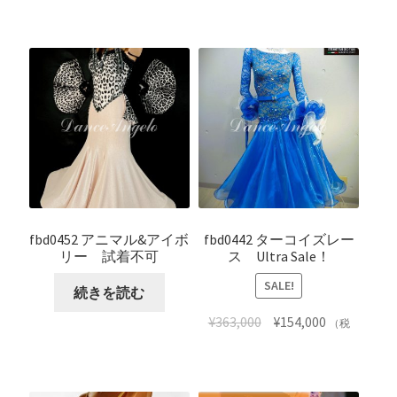
込）
カートに入れる
fbd0452 アニマル&アイボ
fbd0442 ターコイズレー
リー 試着不可
ス Ultra Sale！
SALE!
続きを読む
¥
363,000
¥
154,000
（税
込）
カートに入れる