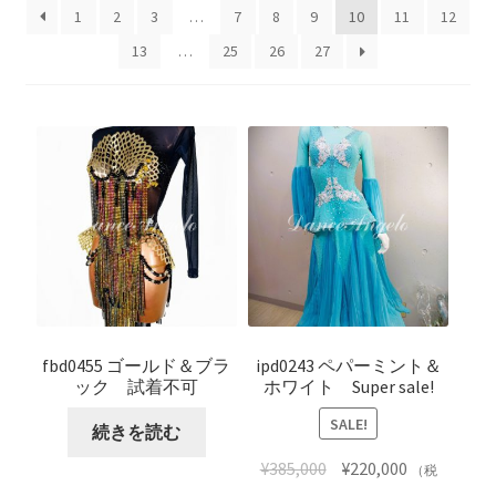
開
を
1
2
3
…
7
8
9
10
11
12
展
13
…
25
26
27
開
fbd0455 ゴールド＆ブラ
ipd0243 ペパーミント＆
ック 試着不可
ホワイト Super sale!
SALE!
続きを読む
¥
385,000
¥
220,000
（税