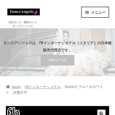
ナ
コ
メニュー
ビ
ン
ゲ
テ
ホーム
社交ダンス・競技ダンス
ダンスアンジェロ
HOME
ー
ン
シ
ツ
ショップ
サ
ョ
へ
SHOP
ダンスアンジェロは、FBインターナショナル（イタリア）の日本総
ブ
ン
ス
メ
販売代理店です。
セール
へ
キ
SALE
ニ
ABOUT US
ス
ッ
ュ
ご利用案内
サ
キ
プ
ー
GUIDE
ブ
ッ
を
メ
プ
店舗案内
サ
展
ABOUT US
ニ
ブ
Home
FBインターナショナル
fbd0473 ブルー＆ホワイ
開
ュ
ト 試着不可
メ
ブログ
ー
BLOG
ニ
を
ュ
お問い合わせ
展
ー
CONTACT