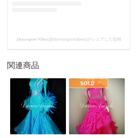
𝑫𝒂𝒏𝒄𝒆𝒔𝒑𝒐𝒓𝒕 𝑽𝒊𝒃𝒆𝒔(@dancesportvibes)がシェアした投稿
関連商品