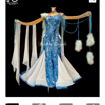
開
を
展
開